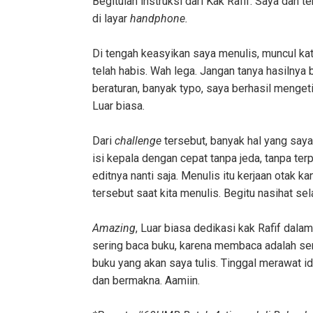
Begitulah instruksi dari Kak Rafif. Saya da
di layar
handphone.
Di tengah keasyikan saya menulis, muncul ka
telah habis. Wah lega. Jangan tanya hasilnya
beraturan, banyak typo, saya berhasil menge
Luar biasa.
Dari
challenge
tersebut, banyak hal yang say
isi kepala dengan cepat tanpa jeda, tanpa ter
editnya nanti saja. Menulis itu kerjaan otak k
tersebut saat kita menulis. Begitu nasihat sel
Amazing
, Luar biasa dedikasi kak Rafif dal
sering baca buku, karena membaca adalah sen
buku yang akan saya tulis. Tinggal merawat i
dan bermakna. Aamiin.