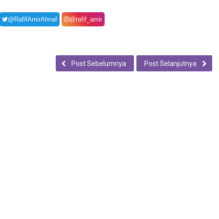
@RafifAmirAhnaf
@rafif_amir
Post Sebelumnya
Post Selanjutnya