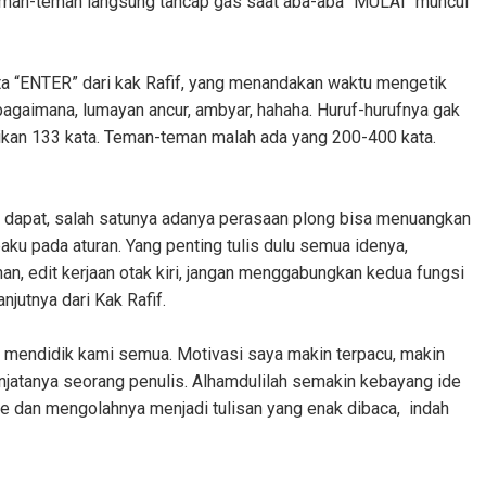
n teman-teman langsung tancap gas saat aba-aba “MULAI" muncul
ta “ENTER” dari kak Rafif, yang menandakan waktu mengetik
 bagaimana, lumayan ancur, ambyar, hahaha. Huruf-hurufnya gak
tikan 133 kata. Teman-teman malah ada yang 200-400 kata.
a dapat, salah satunya adanya perasaan plong bisa menuangkan
paku pada aturan. Yang penting tulis dulu semua idenya,
anan, edit kerjaan otak kiri, jangan menggabungkan kedua fungsi
anjutnya dari Kak Rafif.
am mendidik kami semua. Motivasi saya makin terpacu, makin
jatanya seorang penulis. Alhamdulilah semakin kebayang ide
de dan mengolahnya menjadi tulisan yang enak dibaca, indah