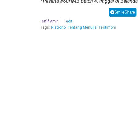
*Peserta #60HMB Batch 4, tinggal di Belanda
SmileShare
Rafif Amir
edit
Tags:
Ristiono
,
Tentang Menulis
,
Testimoni