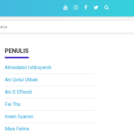
aca
PENULIS
Almaidatul Istibsyaroh
Ani Qotul Uhbah.
Ani S Effendi
Fie Tha
Imam Syaroni
Maia Fatma