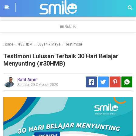
-->
Rubrik
Home
›
#30HBM
›
Suyanik Maya
›
Testimoni
Testimoni Lulusan Terbaik 30 Hari Belajar
Menyunting (#30HMB)
Rafif Amir
Selasa, 20 Oktober 2020