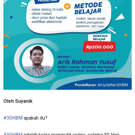
Oleh Suyanik
#
30HBM
apakah itu?
#
30HBM
adalah kelas mengedit
online
, selama 30 Hari