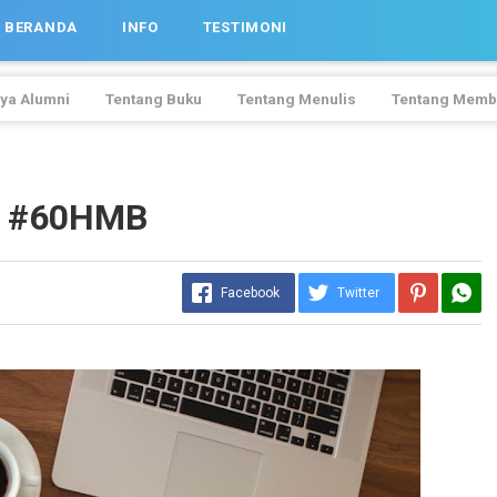
BERANDA
INFO
TESTIMONI
ya Alumni
Tentang Buku
Tentang Menulis
Tentang Memb
as #60HMB
Facebook
Twitter