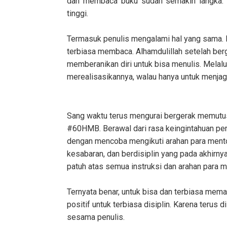
dan membaca buku sudah
s
emakin langka.
tinggi.
Termasuk penulis mengalami hal yang sama. Me
terbiasa membaca. Alhamdulillah setelah b
memberanikan diri untuk bisa menulis. Melalu
merealisasikannya, walau hanya untuk menjaga
Sang waktu terus mengurai bergerak memutu
#60HMB. Berawal dari rasa keingintahuan per
dengan mencoba mengikuti arahan para mentor
kesabaran, dan berdisiplin yang pada akhirnya
patuh atas semua instruksi dan arahan para m
Ternyata benar, untuk bisa dan terbiasa mem
positif untuk terbiasa disiplin. Karena teru
sesama penulis.