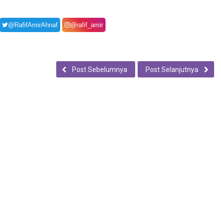
@RafifAmirAhnaf
@rafif_amir
Post Sebelumnya
Post Selanjutnya