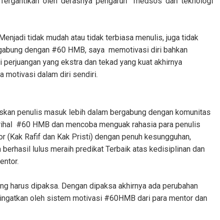
 Tergantikan oleh derasnya pengaruh
medsos dan teknologi
njadi tidak mudah atau tidak terbiasa menulis, juga tidak
ergabung dengan #60 HMB, saya
memotivasi diri bahkan
i perjuangan yang ekstra dan tekad yang kuat akhirnya
 motivasi dalam diri sendiri.
skan penulis masuk lebih dalam bergabung dengan komunitas
ihal
#60 HMB dan mencoba menguak rahasia para penulis
 (Kak Rafif dan Kak Pristi) dengan penuh kesungguhan,
 berhasil lulus meraih predikat Terbaik atas kedisiplinan dan
entor.
ang harus dipaksa. Dengan dipaksa akhirnya ada perubahan
s diingatkan oleh sistem motivasi #60HMB dari para mentor dan