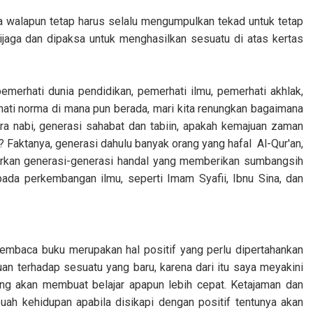
sa walapun tetap harus selalu mengumpulkan tekad untuk tetap
ijaga dan dipaksa untuk menghasilkan sesuatu di atas kertas
emerhati dunia pendidikan, pemerhati ilmu, pemerhati akhlak,
hati norma di mana pun berada, mari kita renungkan bagaimana
a nabi, generasi sahabat dan tabiin, apakah kemajuan zaman
Faktanya, generasi dahulu banyak orang yang hafal
Al-Qur'an,
ahirkan generasi-generasi handal yang memberikan sumbangsih
ada perkembangan ilmu, seperti Imam Syafii, Ibnu Sina, dan
mbaca buku merupakan hal positif yang perlu dipertahankan
uan terhadap sesuatu yang baru, karena dari itu saya meyakini
ang akan membuat belajar apapun lebih cepat. Ketajaman dan
ah kehidupan apabila disikapi dengan positif tentunya akan