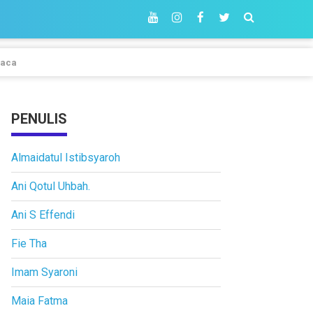
aca
PENULIS
Almaidatul Istibsyaroh
Ani Qotul Uhbah.
Ani S Effendi
Fie Tha
Imam Syaroni
Maia Fatma