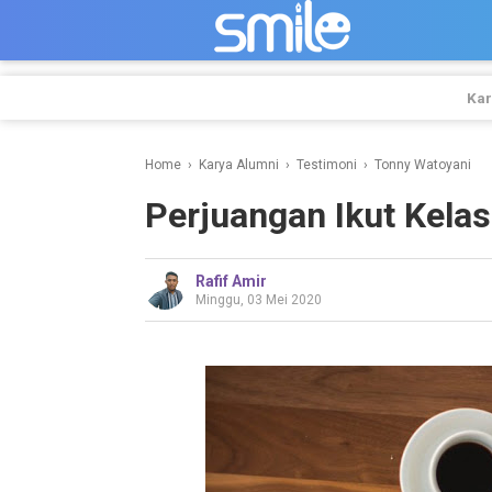
-->
Kar
Home
›
Karya Alumni
›
Testimoni
›
Tonny Watoyani
Perjuangan Ikut Kel
Rafif Amir
Minggu, 03 Mei 2020